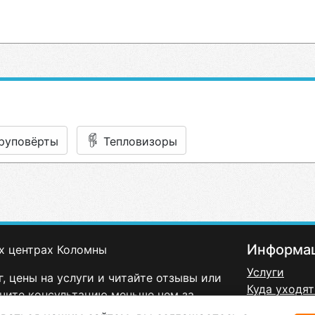
руповёрты
Тепловизоры
Информа
х центрах Коломны
Услуги
, цены на услуги и читайте отзывы или
Куда уходят
чите консультацию меньше чем за
Политика к